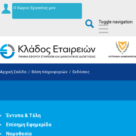
Ο Χώρος Εργασίας μου
Toggle navigation
Αρχική Σελίδα
/
Βάση πληροφοριών
/
Εκδόσεις
Έντυπα & Τέλη
Επίσημη Εφημερίδα
Νομοθεσία