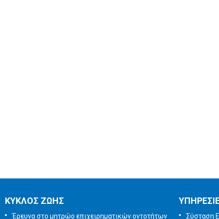
ΚΥΚΛΟΣ ΖΩΗΣ
ΥΠΗΡΕΣΙ
Έρευνα στο μητρώο επιχειρηματικών οντοτήτων
Σύσταση Ε