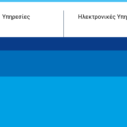
Υπηρεσίες
Ηλεκτρονικές Υπη
Μητρώο Πραγματικών Δικαιούχων
Έναρξη Επιχειρηματικής Οντότητας
Λειτουργία Επιχειρηματικής Οντότητας
Τερματισμός Επιχειρηματικής Οντότητας