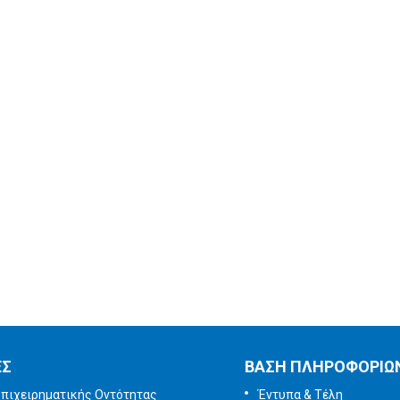
Ερωτήματος
Εγγραφή στο
ενημερωτικό
δελτίο
Έρευνα
Ικανοποίησης
χρηστών
Πείτε μας τη γνώμη
σας
ΕΣ
ΒΑΣΗ ΠΛΗΡΟΦΟΡΙΩ
πιχειρηματικής Οντότητας
Έντυπα & Τέλη