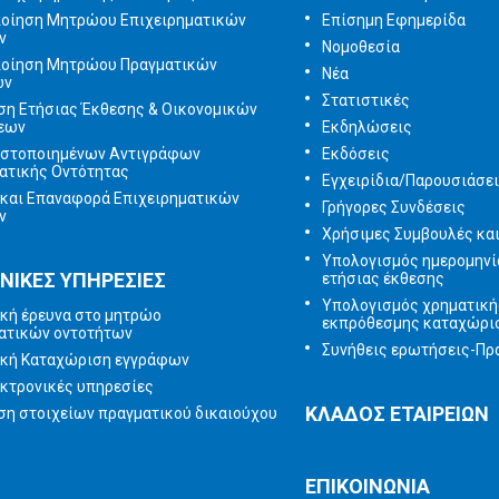
ποίηση Μητρώου Επιχειρηματικών
Επίσημη Εφημερίδα
ν
Νομοθεσία
ποίηση Μητρώου Πραγματικών
Νέα
ων
Στατιστικές
ση Ετήσιας Έκθεσης & Οικονομικών
εων
Εκδηλώσεις
ιστοποιημένων Αντιγράφων
Εκδόσεις
ατικής Οντότητας
Εγχειρίδια/Παρουσιάσε
και Επαναφορά Επιχειρηματικών
Γρήγορες Συνδέσεις
ν
Χρήσιμες Συμβουλές κα
Υπολογισμός ημερομηνί
ΝΙΚΕΣ ΥΠΗΡΕΣΙΕΣ
ετήσιας έκθεσης
Υπολογισμός χρηματική
κή έρευνα στο μητρώο
εκπρόθεσμης καταχώρι
ατικών οντοτήτων
Συνήθεις ερωτήσεις-Πρα
ική Καταχώριση εγγράφων
κτρονικές υπηρεσίες
ΚΛΑΔΟΣ ΕΤΑΙΡΕΙΩΝ
η στοιχείων πραγματικού δικαιούχου
ΕΠΙΚΟΙΝΩΝΙΑ