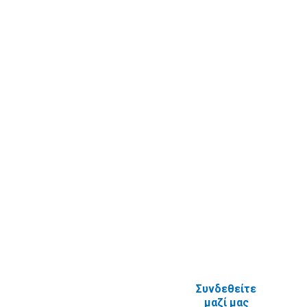
Άλλες
ηλεκτρονικές
ΕΠΙΚΟΙΝΩΝΙΑ
υπηρεσίες
Καταχώριση
Επικοινωνία
στοιχείων
Υποβολή
πραγματικού
Ερωτήματος
δικαιούχου
Εγγραφή στο
ενημερωτικό
δελτίο
Έρευνα
Ικανοποίησης
χρηστών
Πείτε μας τη
γνώμη σας
ΑΝΑΦΟΡΙΚΑ
ΜΕ ΤΗΝ
ΙΣΤΟΣΕΛΙΔΑ
Συνδεθείτε
μαζί μας