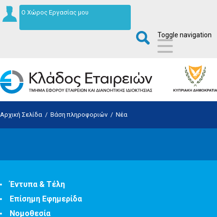
Ο Χώρος Εργασίας μου
Toggle navigation
Αρχική Σελίδα
/
Βάση πληροφοριών
/
Νέα
Έντυπα & Τέλη
Επίσημη Εφημερίδα
Νομοθεσία