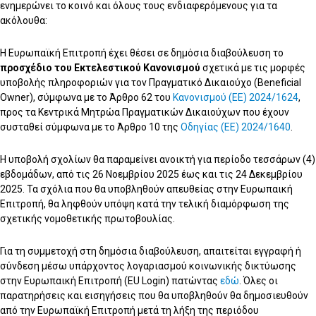
ενημερώνει το κοινό και όλους τους ενδιαφερόμενους για τα
ακόλουθα:
Η Ευρωπαϊκή Επιτροπή έχει θέσει σε δημόσια διαβούλευση το
προσχέδιο του
Εκτελεστικού Κανονισμού
σχετικά με τις μορφές
υποβολής πληροφοριών για τον Πραγματικό Δικαιούχο (Beneficial
Owner), σύμφωνα με το Άρθρο 62 του
Κανονισμού (ΕΕ) 2024/1624
,
προς τα Κεντρικά Μητρώα Πραγματικών Δικαιούχων που έχουν
συσταθεί σύμφωνα με το Άρθρο 10 της
Οδηγίας (ΕΕ) 2024/1640
.
Η υποβολή σχολίων θα παραμείνει ανοικτή για περίοδο τεσσάρων (4)
εβδομάδων, από τις 26 Νοεμβρίου 2025 έως και τις 24 Δεκεμβρίου
2025. Τα σχόλια που θα υποβληθούν απευθείας στην Ευρωπαική
Επιτροπή, θα ληφθούν υπόψη κατά την τελική διαμόρφωση της
σχετικής νομοθετικής πρωτοβουλίας.
Για τη συμμετοχή στη δημόσια διαβούλευση, απαιτείται εγγραφή ή
σύνδεση μέσω υπάρχοντος λογαριασμού κοινωνικής δικτύωσης
στην Ευρωπαική Επιτροπή (EU Login) πατώντας
εδώ
. Όλες οι
παρατηρήσεις και εισηγήσεις που θα υποβληθούν θα δημοσιευθούν
από την Ευρωπαϊκή Επιτροπή μετά τη λήξη της περιόδου