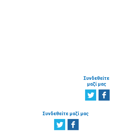
δελτίο
Έρευνα
Ικανοποίησης
χρηστών
Πείτε μας τη
γνώμη σας
ΑΝΑΦΟΡΙΚΑ
ΜΕ ΤΗΝ
ΙΣΤΟΣΕΛΙΔΑ
Συνδεθείτε
μαζί μας
Συνδεθείτε μαζί μας