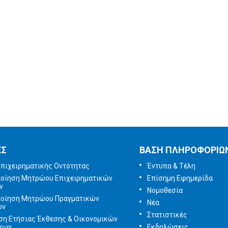
δελτίο
Έρευνα
Ικανοποίησης
χρηστών
Πείτε μας τη γνώμη
σας
ΕΣ
ΒΑΣΗ ΠΛΗΡΟΦΟΡΙΩ
πιχειρηματικής Οντότητας
Έντυπα & Τέλη
ποίηση Μητρώου Επιχειρηματικών
Επίσημη Εφημερίδα
ν
Νομοθεσία
ποίηση Μητρώου Πραγματικών
Νέα
ων
Στατιστικές
ση Ετήσιας Έκθεσης & Οικονομικών
εων
Εκδηλώσεις