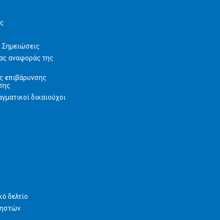
ις
ι Σημειώσεις
ας αναφοράς της
ς επιβάρυνσης
σης
γματικοί δικαιούχοι
ό δελτίο
ρηστών