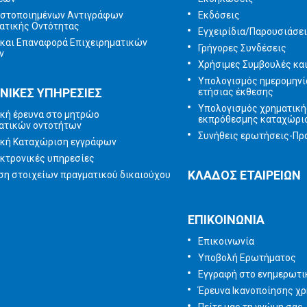
ιστοποιημένων Αντιγράφων
Εκδόσεις
ατικής Οντότητας
Εγχειρίδια/Παρουσιάσε
και Επαναφορά Επιχειρηματικών
Γρήγορες Συνδέσεις
ν
Χρήσιμες Συμβουλές κα
Υπολογισμός ημερομηνί
ΝΙΚΕΣ ΥΠΗΡΕΣΙΕΣ
ετήσιας έκθεσης
Υπολογισμός χρηματική
κή έρευνα στο μητρώο
εκπρόθεσμης καταχώρι
ατικών οντοτήτων
Συνήθεις ερωτήσεις-Πρα
ική Καταχώριση εγγράφων
κτρονικές υπηρεσίες
ΚΛΑΔΟΣ ΕΤΑΙΡΕΙΩΝ
η στοιχείων πραγματικού δικαιούχου
ΕΠΙΚΟΙΝΩΝΙΑ
Επικοινωνία
Υποβολή Ερωτήματος
Εγγραφή στο ενημερωτικ
Έρευνα Ικανοποίησης χ