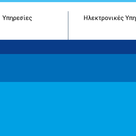
Υπηρεσίες
Ηλεκτρονικές Υπη
Μητρώο Πραγματικών Δικαιούχων
Έναρξη Επιχειρηματικής Οντότητας
Λειτουργία Επιχειρηματικής Οντότητας
Τερματισμός Επιχειρηματικής Οντότητας