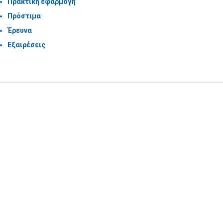
Πρακτική εφαρμογή
Πρόστιμα
Έρευνα
Εξαιρέσεις
Υποβολή Ερωτήματος
Εγγραφή στο ενημερωτικό δελτίο