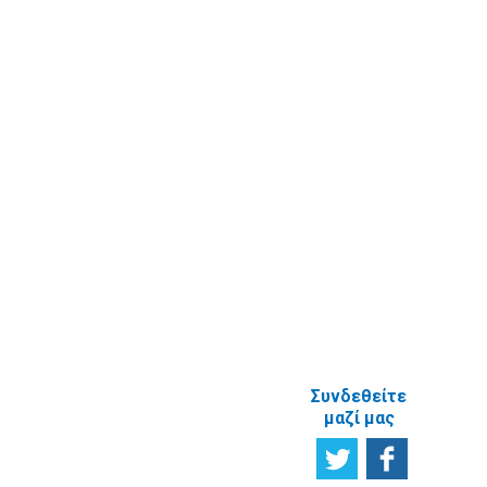
Καταχώριση
Επικοινωνία
στοιχείων
Υποβολή
πραγματικού
Ερωτήματος
δικαιούχου
Εγγραφή στο
ενημερωτικό
δελτίο
Έρευνα
Ικανοποίησης
χρηστών
Πείτε μας τη
γνώμη σας
ΑΝΑΦΟΡΙΚΑ
ΜΕ ΤΗΝ
ΙΣΤΟΣΕΛΙΔΑ
Συνδεθείτε
μαζί μας