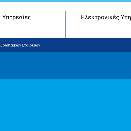
Υπηρεσίες
Ηλεκτρονικές Υπη
Μητρώο Πραγματικών Δικαιούχων
Έναρξη Επιχειρηματικής Οντότητας
 Ευρωπαικών Εταιρειών
Λειτουργία Επιχειρηματικής Οντότητας
Τερματισμός Επιχειρηματικής Οντότητας