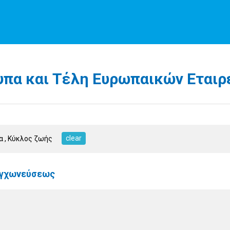
υπα και Τέλη Ευρωπαικών Εταιρ
clear
τα
, Κύκλος ζωής
συγχωνεύσεως