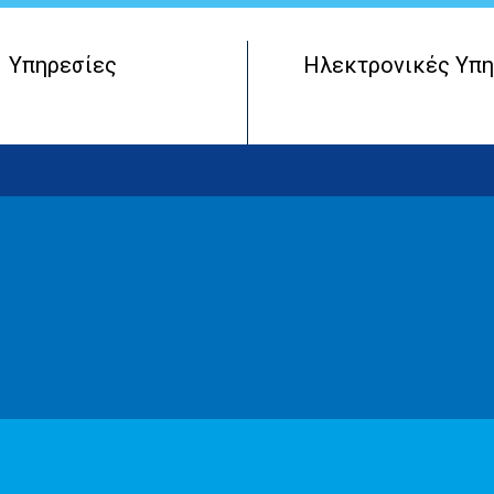
Υπηρεσίες
Ηλεκτρονικές Υπη
Μητρώο Πραγματικών Δικαιούχων
Έναρξη Επιχειρηματικής Οντότητας
Λειτουργία Επιχειρηματικής Οντότητας
Τερματισμός Επιχειρηματικής Οντότητας