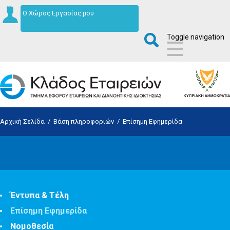
Ο Χώρος Εργασίας μου
Toggle navigation
Αρχική Σελίδα
/
Βάση πληροφοριών
/
Επίσημη Εφημερίδα
Έντυπα & Τέλη
Επίσημη Εφημερίδα
Νομοθεσία