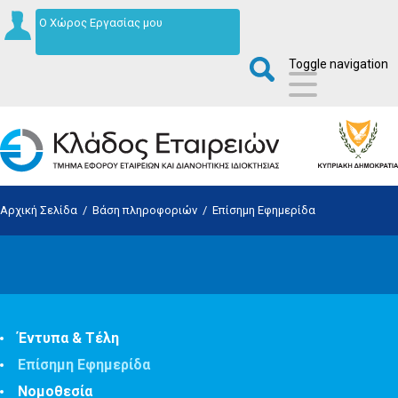
Ο Χώρος Εργασίας μου
Toggle navigation
Αρχική Σελίδα
/
Βάση πληροφοριών
/
Επίσημη Εφημερίδα
Έντυπα & Τέλη
Επίσημη Εφημερίδα
Νομοθεσία