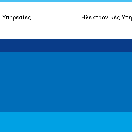
Υπηρεσίες
Ηλεκτρονικές Υπη
Μητρώο Πραγματικών Δικαιούχων
Έναρξη Επιχειρηματικής Οντότητας
Λειτουργία Επιχειρηματικής Οντότητας
Τερματισμός Επιχειρηματικής Οντότητας