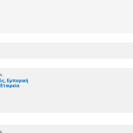
Α:
ός, Εμπορική
Εταιρεία
Α: