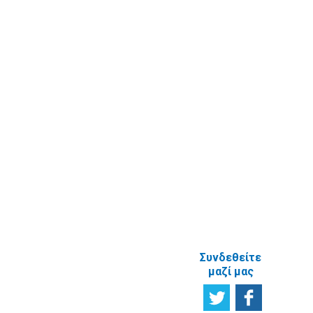
Καταχώριση
Επικοινωνία
στοιχείων
Υποβολή
πραγματικού
Ερωτήματος
δικαιούχου
Εγγραφή στο
ενημερωτικό
δελτίο
Έρευνα
Ικανοποίησης
χρηστών
Πείτε μας τη
γνώμη σας
ΑΝΑΦΟΡΙΚΑ
ΜΕ ΤΗΝ
ΙΣΤΟΣΕΛΙΔΑ
Συνδεθείτε
μαζί μας