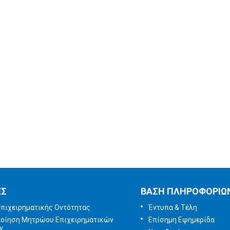
Εγγραφή στο
ενημερωτικό
δελτίο
Έρευνα
Ικανοποίησης
χρηστών
Πείτε μας τη γνώμη
σας
ΕΣ
ΒΑΣΗ ΠΛΗΡΟΦΟΡΙΩ
πιχειρηματικής Οντότητας
Έντυπα & Τέλη
ποίηση Μητρώου Επιχειρηματικών
Επίσημη Εφημερίδα
ν