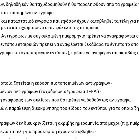
, δηλαδή εάν θα ταχυδρομηθούν ή θα παραληφθούν από τα γραφεία τ
 πιστοποιημένα αντίγραφα ∙
και καταστατικό έγγραφο και εφόσον έχουν καταβληθεί τα τέλη για 
ο με το καταχωρισμένο στον φάκελο της εταιρείας ∙
Αντιγράφων με συγκεκριμένη ημερομηνία πρέπει να αναγράφονται οι 
εντύπου εταιρειών πρέπει να αναφέρεται ξεκάθαρα το έντυπο το οποί
γραφο καταχωρισμένων εντύπων), πρέπει να αναφέρονται ακριβώς οι
οποία ζητείται η έκδοση πιστοποιημένων αντιγράφων ∙
ένων αντιγράφων (ταχυδρομείο/γραφεία ΤΕΕΔΙ) ∙
 αναφοράς των σελίδων που θα πρέπει να δοθούν ως αντίγραφα ∙
ών, παράλειψη διευκρίνησης του είδους του εντύπου για το οποίο ζη
άφων δεν διευκρινίζεται η ακριβής ημερομηνία από μέχρι (π.χ. ημέ
ενώ τα τέλη για προσκόμιση έχουν καταβληθεί ∙