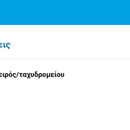
εις
ειρός/ταχυδρομείου