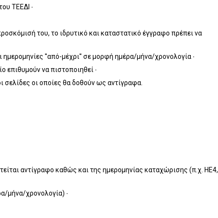
ου ΤΕΕΔΙ ∙
προσκόμισή του, το ιδρυτικό και καταστατικό έγγραφο πρέπει να
ημερομηνίες ''από-μέχρι'' σε μορφή ημέρα/μήνα/χρονολογία ∙
ο επιθυμούν να πιστοποιηθεί ∙
 σελίδες οι οποίες θα δοθούν ως αντίγραφα.
τείται αντίγραφο καθώς και της ημερομηνίας καταχώρισης (π.χ. ΗΕ4,
ρα/μήνα/χρονολογία) ∙