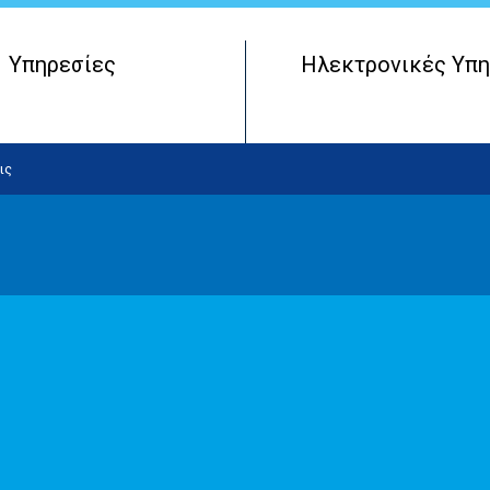
Υπηρεσίες
Ηλεκτρονικές Υπη
Μητρώο Πραγματικών Δικαιούχων
Έναρξη Επιχειρηματικής Οντότητας
ις
Λειτουργία Επιχειρηματικής Οντότητας
Τερματισμός Επιχειρηματικής Οντότητας