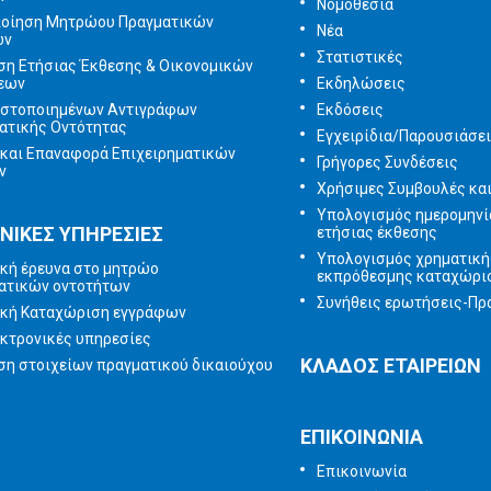
Νομοθεσία
ποίηση Μητρώου Πραγματικών
Νέα
ων
Στατιστικές
ση Ετήσιας Έκθεσης & Οικονομικών
εων
Εκδηλώσεις
ιστοποιημένων Αντιγράφων
Εκδόσεις
ατικής Οντότητας
Εγχειρίδια/Παρουσιάσε
και Επαναφορά Επιχειρηματικών
Γρήγορες Συνδέσεις
ν
Χρήσιμες Συμβουλές κα
Υπολογισμός ημερομηνί
ΝΙΚΕΣ ΥΠΗΡΕΣΙΕΣ
ετήσιας έκθεσης
Υπολογισμός χρηματική
κή έρευνα στο μητρώο
εκπρόθεσμης καταχώρι
ατικών οντοτήτων
Συνήθεις ερωτήσεις-Πρα
ική Καταχώριση εγγράφων
κτρονικές υπηρεσίες
ΚΛΑΔΟΣ ΕΤΑΙΡΕΙΩΝ
η στοιχείων πραγματικού δικαιούχου
ΕΠΙΚΟΙΝΩΝΙΑ
Επικοινωνία