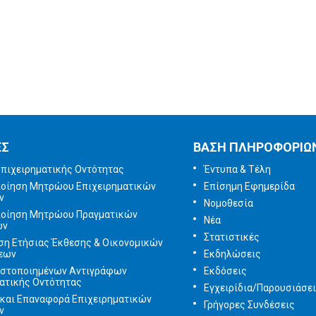
Ικανοποίησης
χρηστών
Πείτε μας τη γνώμη
σας
ΕΣ
ΒΑΣΗ ΠΛΗΡΟΦΟΡΙΩ
πιχειρηματικής Οντότητας
Έντυπα & Τέλη
ποίηση Μητρώου Επιχειρηματικών
Επίσημη Εφημερίδα
ν
Νομοθεσία
ποίηση Μητρώου Πραγματικών
Νέα
ων
Στατιστικές
ση Ετήσιας Έκθεσης & Οικονομικών
εων
Εκδηλώσεις
ιστοποιημένων Αντιγράφων
Εκδόσεις
ατικής Οντότητας
Εγχειρίδια/Παρουσιάσε
και Επαναφορά Επιχειρηματικών
Γρήγορες Συνδέσεις
ν