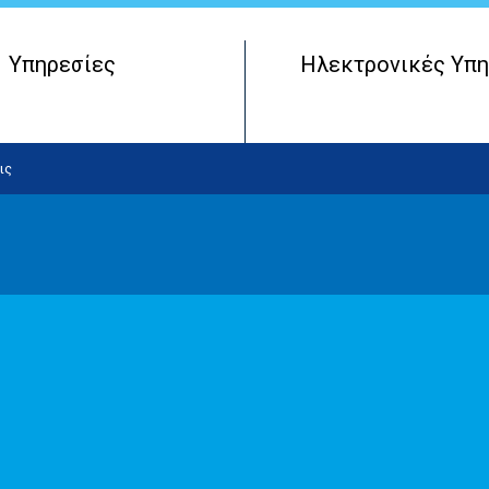
Υπηρεσίες
Ηλεκτρονικές Υπη
Μητρώο Πραγματικών Δικαιούχων
Έναρξη Επιχειρηματικής Οντότητας
ις
Λειτουργία Επιχειρηματικής Οντότητας
Τερματισμός Επιχειρηματικής Οντότητας