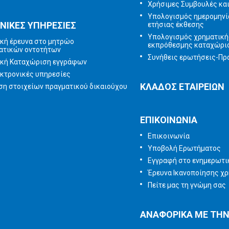
Χρήσιμες Συμβουλές κα
Υπολογισμός ημερομηνί
ΝΙΚΕΣ ΥΠΗΡΕΣΙΕΣ
ετήσιας έκθεσης
Υπολογισμός χρηματική
κή έρευνα στο μητρώο
εκπρόθεσμης καταχώρι
ατικών οντοτήτων
Συνήθεις ερωτήσεις-Πρα
ική Καταχώριση εγγράφων
κτρονικές υπηρεσίες
ΚΛΑΔΟΣ ΕΤΑΙΡΕΙΩΝ
η στοιχείων πραγματικού δικαιούχου
ΕΠΙΚΟΙΝΩΝΙΑ
Επικοινωνία
Υποβολή Ερωτήματος
Εγγραφή στο ενημερωτικ
Έρευνα Ικανοποίησης χ
Πείτε μας τη γνώμη σας
ΑΝΑΦΟΡΙΚΑ ΜΕ ΤΗΝ