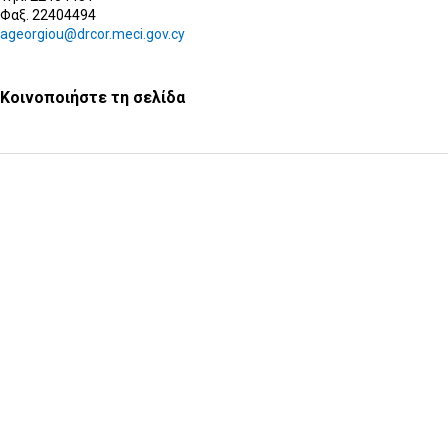
Φαξ. 22404494
ageorgiou@drcor.meci.gov.cy
Κοινοποιήστε τη σελίδα
Υποβολή Ερωτήματος
Εγγραφή στο ενημερωτικό δελτίο