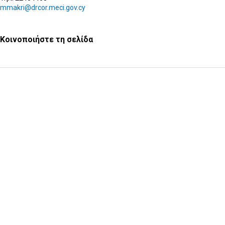
mmakri@drcor.meci.gov.cy
Κοινοποιήστε τη σελίδα
Υποβολή Ερωτήματος
Εγγραφή στο ενημερωτικό δελτίο