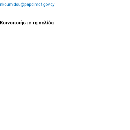
nkoumidou@papd.mof.gov.cy
Κοινοποιήστε τη σελίδα
Υποβολή Ερωτήματος
Εγγραφή στο ενημερωτικό δελτίο