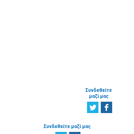
Εγγραφή στο
ενημερωτικό
δελτίο
Έρευνα
Ικανοποίησης
χρηστών
Πείτε μας τη
γνώμη σας
ΑΝΑΦΟΡΙΚΑ
ΜΕ ΤΗΝ
ΙΣΤΟΣΕΛΙΔΑ
Συνδεθείτε
μαζί μας
Συνδεθείτε μαζί μας