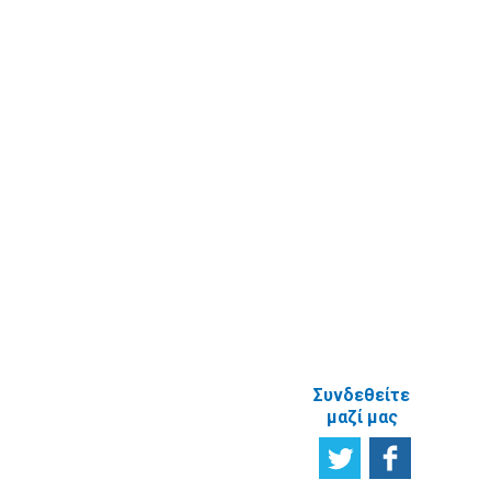
Επικοινωνία
στοιχείων
Υποβολή
πραγματικού
Ερωτήματος
δικαιούχου
Εγγραφή στο
ενημερωτικό
δελτίο
Έρευνα
Ικανοποίησης
χρηστών
Πείτε μας τη
γνώμη σας
ΑΝΑΦΟΡΙΚΑ
ΜΕ ΤΗΝ
ΙΣΤΟΣΕΛΙΔΑ
Συνδεθείτε
μαζί μας