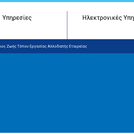
Υπηρεσίες
Ηλεκτρονικές Υπη
Μητρώο Πραγματικών Δικαιούχων
Έναρξη Επιχειρηματικής Οντότητας
λος Ζωής Τόπου Εργασίας Αλλοδαπής Εταιρείας
Λειτουργία Επιχειρηματικής Οντότητας
Τερματισμός Επιχειρηματικής Οντότητας