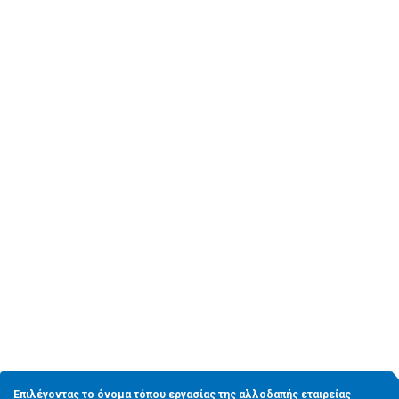
5
Μετά την εγκαθίδρυση τόπου εργασίας
Επιλέγοντας το όνομα τόπου εργασίας της αλλοδαπής εταιρείας