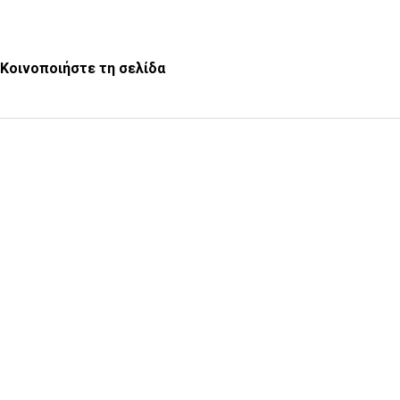
Κοινοποιήστε τη σελίδα
Υποβολή Ερωτήματος
Εγγραφή στο ενημερωτικό δελτίο