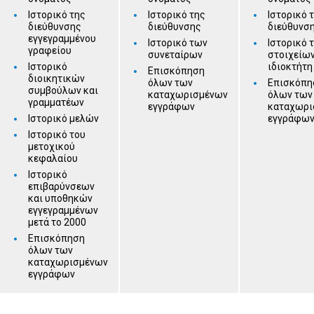
Ιστορικό της
Ιστορικό της
Ιστορικό 
διεύθυνσης
διεύθυνσης
διεύθυνσ
εγγεγραμμένου
Ιστορικό των
Ιστορικό 
γραφείου
συνεταίρων
στοιχείων
Ιστορικό
ιδιοκτήτη
Επισκόπηση
διοικητικών
όλων των
Επισκόπη
συμβούλων και
καταχωρισμένων
όλων των
γραμματέων
εγγράφων
καταχωρι
Ιστορικό μελών
εγγράφω
Ιστορικό του
μετοχικού
κεφαλαίου
Ιστορικό
επιβαρύνσεων
και υποθηκών
εγγεγραμμένων
μετά το 2000
Επισκόπηση
όλων των
καταχωρισμένων
εγγράφων