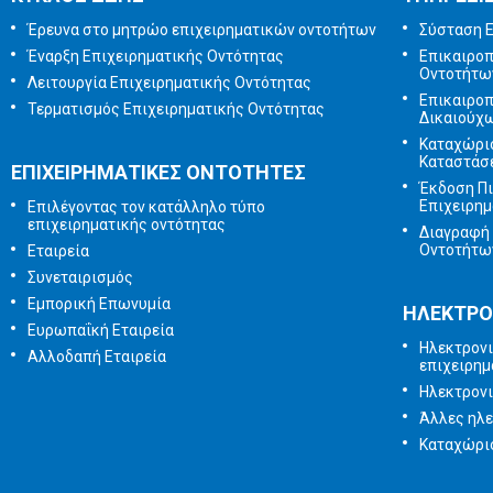
Έρευνα στο μητρώο επιχειρηματικών οντοτήτων
Σύσταση Ε
Έναρξη Επιχειρηματικής Οντότητας
Επικαιρο
Οντοτήτω
Λειτουργία Επιχειρηματικής Οντότητας
Επικαιρο
Τερματισμός Επιχειρηματικής Οντότητας
Δικαιούχ
Καταχώρι
Καταστάσ
ΕΠΙΧΕΙΡΗΜΑΤΙΚΕΣ ΟΝΤΟΤΗΤΕΣ
Έκδοση Π
Επιχειρημ
Επιλέγοντας τον κατάλληλο τύπο
επιχειρηματικής οντότητας
Διαγραφή 
Οντοτήτω
Εταιρεία
Συνεταιρισμός
Εμπορική Επωνυμία
ΗΛΕΚΤΡΟ
Ευρωπαΐκή Εταιρεία
Ηλεκτρονι
Αλλοδαπή Εταιρεία
επιχειρημ
Ηλεκτρον
Άλλες ηλε
Καταχώρισ