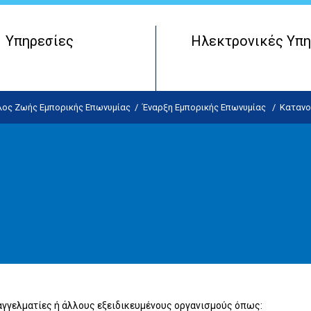
Υπηρεσίες
Ηλεκτρονικές Υπη
Μητρώο Πραγματικών Δικαιούχων
Έναρξη Επιχειρηματικής Οντότητας
λος Ζωής Εμπορικής Επωνυμίας
/
Έναρξη Εμπορικής Επωνυμίας
/
Κατανο
Λειτουργία Επιχειρηματικής Οντότητας
Τερματισμός Επιχειρηματικής Οντότητας
αγγελματίες ή άλλους εξειδικευμένους οργανισμούς όπως: