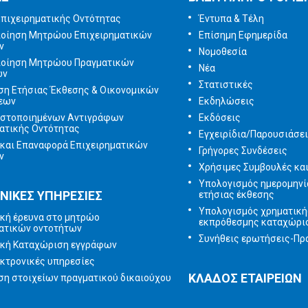
πιχειρηματικής Οντότητας
Έντυπα & Τέλη
ποίηση Μητρώου Επιχειρηματικών
Επίσημη Εφημερίδα
ν
Νομοθεσία
ποίηση Μητρώου Πραγματικών
Νέα
ων
Στατιστικές
ση Ετήσιας Έκθεσης & Οικονομικών
εων
Εκδηλώσεις
ιστοποιημένων Αντιγράφων
Εκδόσεις
ατικής Οντότητας
Εγχειρίδια/Παρουσιάσε
και Επαναφορά Επιχειρηματικών
Γρήγορες Συνδέσεις
ν
Χρήσιμες Συμβουλές κα
Υπολογισμός ημερομηνί
ΝΙΚΕΣ ΥΠΗΡΕΣΙΕΣ
ετήσιας έκθεσης
Υπολογισμός χρηματική
κή έρευνα στο μητρώο
εκπρόθεσμης καταχώρι
ατικών οντοτήτων
Συνήθεις ερωτήσεις-Πρα
ική Καταχώριση εγγράφων
κτρονικές υπηρεσίες
ΚΛΑΔΟΣ ΕΤΑΙΡΕΙΩΝ
η στοιχείων πραγματικού δικαιούχου