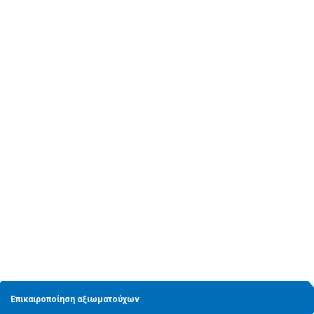
5
Αλλαγή ονόματος
Επικαιροποίηση αξιωματούχων