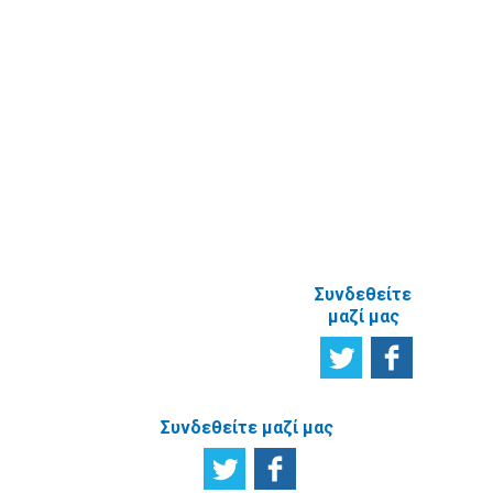
δελτίο
Έρευνα
Ικανοποίησης
χρηστών
Πείτε μας τη
γνώμη σας
ΑΝΑΦΟΡΙΚΑ
ΜΕ ΤΗΝ
ΙΣΤΟΣΕΛΙΔΑ
Συνδεθείτε
μαζί μας
Συνδεθείτε μαζί μας