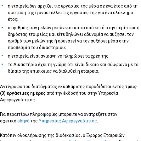
η εταιρεία δεν αρχίζει τις εργασίες της μέσα σε ένα έτος από τη
σύσταση της ή αναστέλλει τις εργασίες της για ένα ολόκληρο
έτος;
ο αριθμός των μελών μειώνεται κάτω από επτά στην περίπτωση
δημόσιας εταιρείας και είτε δηλώνει αδυναμία να αυξήσει τον
αριθμό των μελών της ή αδυνατεί να τον αυξήσει μέσα στην
προθεσμία του δικαστηρίου;
η εταιρεία είναι ανίκανη να πληρώσει τα χρέη της;
το Δικαστήριο έχει τη γνώμη ότι είναι δίκαιο και σύμφωνο με το
δίκαιο της επιείκειας να διαλυθεί η εταιρεία.
Αντίγραφο του διατάγµατος εκκαθάρισης παραδίδεται εντός
τρεις
(3) εργάσιμες ημέρες
από την έκδοσή του στην Υπηρεσία
Αφερεγγυότητας.
Για περαιτέρω πληροφορίες μπορείτε να ανατρέξετε στον
σχετικό
οδηγό
της
Υπηρεσίας Αφερεγγυότητας
.
Κατόπιν ολοκλήρωσης της διαδικασίας, ο Έφορος Εταιρειών