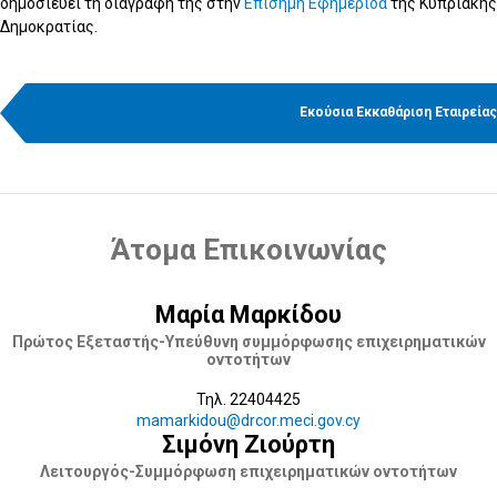
δημοσιεύει τη διαγραφή της στην
Επίσημη Εφημερίδα
της Κυπριακής
Δημοκρατίας.
Εκούσια Εκκαθάριση Εταιρείας
Άτομα Επικοινωνίας
Μαρία Μαρκίδου
Πρώτος Εξεταστής-Υπεύθυνη συμμόρφωσης επιχειρηματικών
οντοτήτων
Τηλ. 22404425
mamarkidou@drcor.meci.gov.cy
Σιμόνη Ζιούρτη
Λειτουργός-Συμμόρφωση επιχειρηματικών οντοτήτων