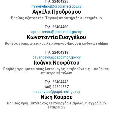
Τηλ. 22404325
mmenelaou@drcor.meci.gov.cy
Αγγέλα Προδρόμου
Βοηθός εξεταστής-Τεχνική υποστήριξη συστημάτων
Τηλ. 22404480
aprodromou@drcor.meci.gov.cy
Κωνσταντία Ευαγγέλου
Βοηθός γραμματειακός λειτουργός-Έκδοση κωδικών efiling
Τηλ. 22404319
devangelou@papd.mof.gov.cy
Ιωάννα Νεοφύτου
Βοηθός γραμματειακός λειτουργός-επιβαρύνσεις, υποθήκες,
επιστροφή τελών
Τηλ. 22404443
Φαξ. 22304887
ineophytou@papd.mof.gov.cy
Νίκη Κούρου
Βοηθός γραμματειακός λειτουργός-Παραλαβή εγγράφων
εταιρειών