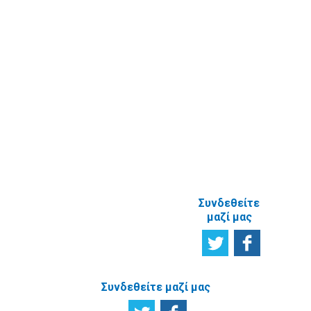
ενημερωτικό
δελτίο
Έρευνα
Ικανοποίησης
χρηστών
Πείτε μας τη
γνώμη σας
ΑΝΑΦΟΡΙΚΑ
ΜΕ ΤΗΝ
ΙΣΤΟΣΕΛΙΔΑ
Συνδεθείτε
μαζί μας
Συνδεθείτε μαζί μας