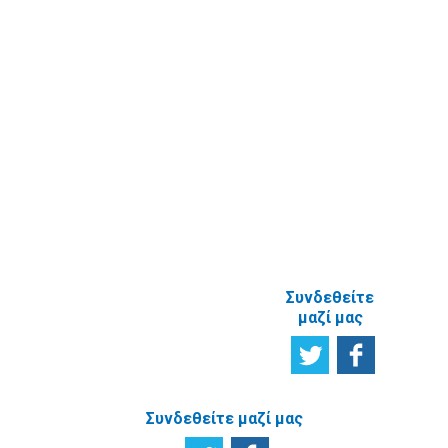
Εγγραφή στο
ενημερωτικό
δελτίο
Έρευνα
Ικανοποίησης
χρηστών
Πείτε μας τη
γνώμη σας
ΑΝΑΦΟΡΙΚΑ
ΜΕ ΤΗΝ
ΙΣΤΟΣΕΛΙΔΑ
Συνδεθείτε
μαζί μας
Συνδεθείτε μαζί μας