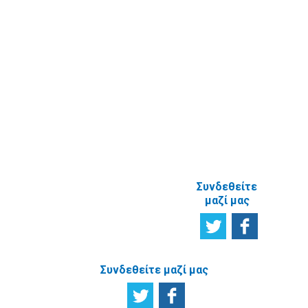
δελτίο
Έρευνα
Ικανοποίησης
χρηστών
Πείτε μας τη
γνώμη σας
ΑΝΑΦΟΡΙΚΑ
ΜΕ ΤΗΝ
ΙΣΤΟΣΕΛΙΔΑ
Συνδεθείτε
μαζί μας
Συνδεθείτε μαζί μας