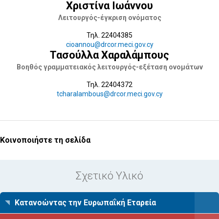
Χριστίνα Ιωάννου
Λειτουργός-έγκριση ονόματος
Τηλ. 22404385
cioannou@drcor.meci.gov.cy
Τασούλλα Χαραλάμπους
Βοηθός γραμματειακός λειτουργός-εξέταση ονομάτων
Τηλ. 22404372
tcharalambous@drcor.meci.gov.cy
Κοινοποιήστε τη σελίδα
Σχετικό Υλικό
Κατανοώντας την Ευρωπαΐκή Εταρεία