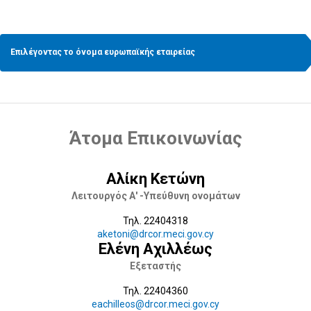
Επιλέγοντας το όνομα ευρωπαϊκής εταιρείας
Άτομα Επικοινωνίας
Αλίκη Κετώνη
Λειτουργός Α' -Υπεύθυνη ονομάτων
Τηλ. 22404318
aketoni@drcor.meci.gov.cy
Ελένη Αχιλλέως
Εξεταστής
Τηλ. 22404360
eachilleos@drcor.meci.gov.cy