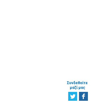
στοιχείων
Υποβολή
πραγματικού
Ερωτήματος
δικαιούχου
Εγγραφή στο
ενημερωτικό
δελτίο
Έρευνα
Ικανοποίησης
χρηστών
Πείτε μας τη
γνώμη σας
ΑΝΑΦΟΡΙΚΑ
ΜΕ ΤΗΝ
ΙΣΤΟΣΕΛΙΔΑ
Συνδεθείτε
μαζί μας