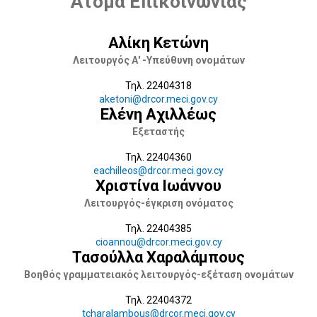
Άτομα Επικοινωνίας
Αλίκη Κετώνη
Λειτουργός Α' -Υπεύθυνη ονομάτων
Τηλ. 22404318
aketoni@drcor.meci.gov.cy
Ελένη Αχιλλέως
Εξεταστής
Τηλ. 22404360
eachilleos@drcor.meci.gov.cy
Χριστίνα Ιωάννου
Λειτουργός-έγκριση ονόματος
Τηλ. 22404385
cioannou@drcor.meci.gov.cy
Τασούλλα Χαραλάμπους
Βοηθός γραμματειακός λειτουργός-εξέταση ονομάτων
Τηλ. 22404372
tcharalambous@drcor.meci.gov.cy