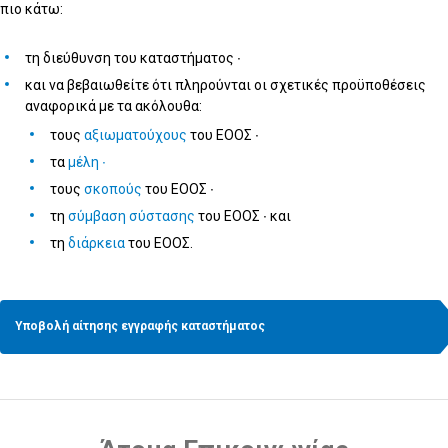
πιο κάτω:
τη διεύθυνση του καταστήματος ∙
και να βεβαιωθείτε ότι πληρούνται οι σχετικές προϋποθέσεις
αναφορικά με τα ακόλουθα:
τους
αξιωματούχους
του ΕΟΟΣ ∙
τα
μέλη ∙
τους
σκοπούς
του ΕΟΟΣ ∙
τη
σύμβαση σύστασης
του ΕΟΟΣ ∙ και
τη
διάρκεια
του ΕΟΟΣ.
Υποβολή αίτησης εγγραφής καταστήματος