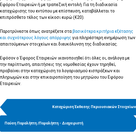
Εφόρου Εταιρειών ή με τραπεζική εντολή. Για τη διαδικασία
καταχώρισης του εντύπου με επίσπευση, καταβάλλεται το
επιπρόσθετο τέλος των είκοσι ευρώ (€20).
Παροτρύνεστε όπως ανατρέξετε στα
βασικότερα κριτήρια εξέτασης
και συχνότερους λόγους απόρριψης
για πληρέστερη ενημέρωση των
απαιτούμενων στοιχείων και διευκόλυνση της διαδικασίας.
Εφόσον ο Έφορος Εταιρειών ικανοποιηθεί ότι όλες οι, ανάλογα με
την περίπτωση, απαιτήσεις της νομοθεσίας έχουν τηρηθεί,
προβαίνει στην καταχώριση το λογαριασμού εισπράξεων και
πληρωμών και στην επικαιροποίηση του μητρώου του Εφόρου
Εταιρειών.
Καταχώριση Έκθεσης Περιουσιακών Στοιχείων
Παύση Παραλήπτη /Παραλήπτη - Διαχειριστή