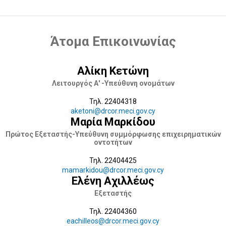
Άτομα Επικοινωνίας
Αλίκη Κετώνη
Λειτουργός Α' -Υπεύθυνη ονομάτων
Τηλ. 22404318
aketoni@drcor.meci.gov.cy
Μαρία Μαρκίδου
Πρώτος Εξεταστής-Υπεύθυνη συμμόρφωσης επιχειρηματικών
οντοτήτων
Τηλ. 22404425
mamarkidou@drcor.meci.gov.cy
Ελένη Αχιλλέως
Εξεταστής
Τηλ. 22404360
eachilleos@drcor.meci.gov.cy