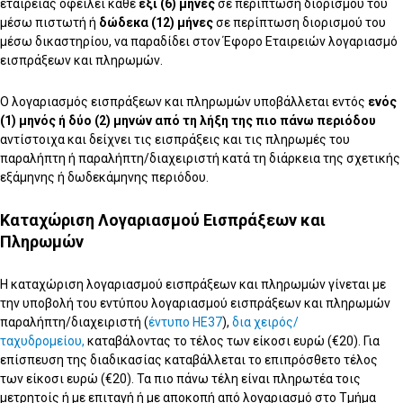
εταιρείας οφείλει κάθε
έξι (6) μήνες
σε περίπτωση διορισμού του
μέσω πιστωτή ή
δώδεκα (12) μήνες
σε περίπτωση διορισμού του
μέσω δικαστηρίου, να παραδίδει στον Έφορο Εταιρειών λογαριασμό
εισπράξεων και πληρωμών.
Ο λογαριασμός εισπράξεων και πληρωμών υποβάλλεται εντός
ενός
(1) μηνός ή δύο (2) μηνών
από τη λήξη της πιο πάνω περιόδου
αντίστοιχα και δείχνει τις εισπράξεις και τις πληρωμές του
παραλήπτη ή παραλήπτη/διαχειριστή κατά τη διάρκεια της σχετικής
εξάμηνης ή δωδεκάμηνης περιόδου.
Καταχώριση Λογαριασμού Εισπράξεων και
Πληρωμών
Η καταχώριση λογαριασμού εισπράξεων και πληρωμών γίνεται με
την υποβολή του εντύπου λογαριασμού εισπράξεων και πληρωμών
παραλήπτη/διαχειριστή (
έντυπο ΗΕ37
),
δια χειρός/
ταχυδρομείου,
καταβάλοντας το τέλος των είκοσι ευρώ (€20). Για
επίσπευση της διαδικασίας καταβάλλεται το επιπρόσθετο τέλος
των είκοσι ευρώ (€20). Τα πιο πάνω τέλη είναι πληρωτέα τοις
μετρητοίς ή με επιταγή ή με αποκοπή από λογαριασμό στο Τμήμα