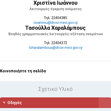
Χριστίνα Ιωάννου
Λειτουργός-έγκριση ονόματος
Τηλ. 22404385
cioannou@drcor.meci.gov.cy
Τασούλλα Χαραλάμπους
Βοηθός γραμματειακός λειτουργός-εξέταση ονομάτων
Τηλ. 22404372
tcharalambous@drcor.meci.gov.cy
Κοινοποιήστε τη σελίδα
Σχετικό Υλικό
Οδηγός