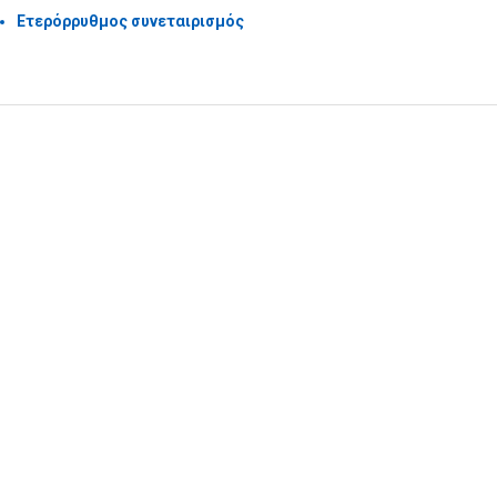
Ετερόρρυθμος συνεταιρισμός
Υποβολή Ερωτήματος
Εγγραφή στο ενημερωτικό δελτίο