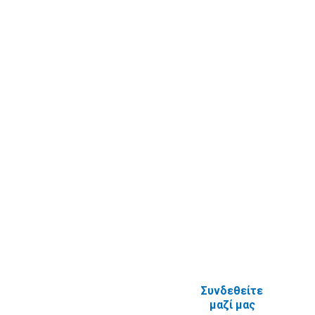
ηλεκτρονικές
ΕΠΙΚΟΙΝΩΝΙΑ
υπηρεσίες
Καταχώριση
Επικοινωνία
στοιχείων
Υποβολή
πραγματικού
Ερωτήματος
δικαιούχου
Εγγραφή στο
ενημερωτικό
δελτίο
Έρευνα
Ικανοποίησης
χρηστών
Πείτε μας τη
γνώμη σας
ΑΝΑΦΟΡΙΚΑ
ΜΕ ΤΗΝ
ΙΣΤΟΣΕΛΙΔΑ
Συνδεθείτε
μαζί μας