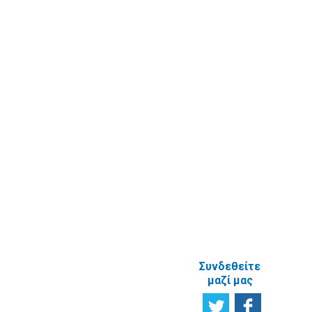
Καταχώριση
Επικοινωνία
στοιχείων
Υποβολή
πραγματικού
Ερωτήματος
δικαιούχου
Εγγραφή στο
ενημερωτικό
δελτίο
Έρευνα
Ικανοποίησης
χρηστών
Πείτε μας τη
γνώμη σας
ΑΝΑΦΟΡΙΚΑ
ΜΕ ΤΗΝ
ΙΣΤΟΣΕΛΙΔΑ
Συνδεθείτε
μαζί μας