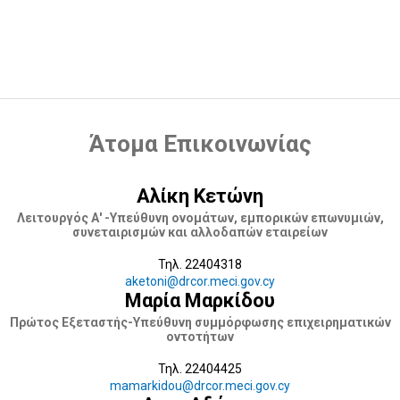
Πιστοποιητικών
Επιβεβαίωση αυθεντικότητας η-
Πιστοποιητικών/ Πιστοποιημένων Αντιγράφων
Άτομα Επικοινωνίας
Αλίκη Κετώνη
Λειτουργός Α' -Υπεύθυνη ονομάτων, εμπορικών επωνυμιών,
συνεταιρισμών και αλλοδαπών εταιρείων
Τηλ. 22404318
aketoni@drcor.meci.gov.cy
Μαρία Μαρκίδου
Πρώτος Εξεταστής-Υπεύθυνη συμμόρφωσης επιχειρηματικών
οντοτήτων
Τηλ. 22404425
mamarkidou@drcor.meci.gov.cy