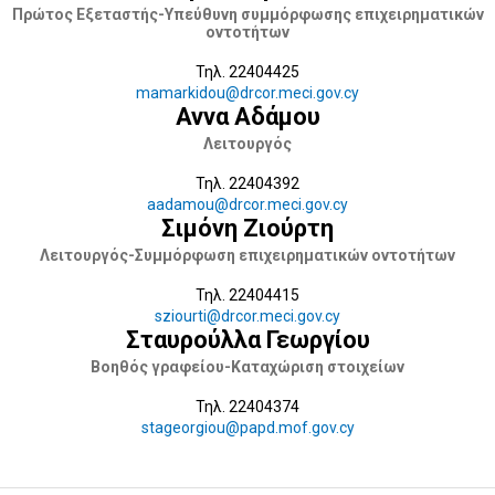
Πρώτος Εξεταστής-Υπεύθυνη συμμόρφωσης επιχειρηματικών
οντοτήτων
Τηλ. 22404425
mamarkidou@drcor.meci.gov.cy
Αννα Αδάμου
Λειτουργός
Τηλ. 22404392
aadamou@drcor.meci.gov.cy
Σιμόνη Ζιούρτη
Λειτουργός-Συμμόρφωση επιχειρηματικών οντοτήτων
Τηλ. 22404415
sziourti@drcor.meci.gov.cy
Σταυρούλλα Γεωργίου
Βοηθός γραφείου-Καταχώριση στοιχείων
Τηλ. 22404374
stageorgiou@papd.mof.gov.cy