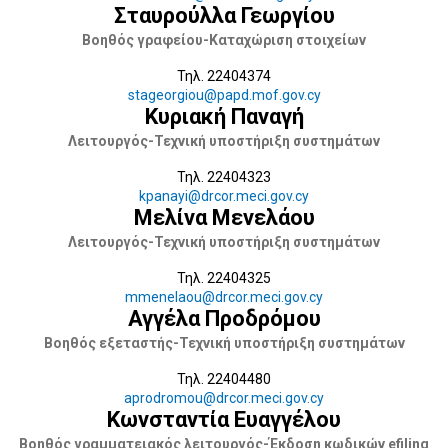
Σταυρούλλα Γεωργίου
Βοηθός γραφείου-Καταχώριση στοιχείων
Τηλ. 22404374
stageorgiou@papd.mof.gov.cy
Κυριακή Παναγή
Λειτουργός-Τεχνική υποστήριξη συστημάτων
Τηλ. 22404323
kpanayi@drcor.meci.gov.cy
Μελίνα Μενελάου
Λειτουργός-Τεχνική υποστήριξη συστημάτων
Τηλ. 22404325
mmenelaou@drcor.meci.gov.cy
Αγγέλα Προδρόμου
Βοηθός εξεταστής-Τεχνική υποστήριξη συστημάτων
Τηλ. 22404480
aprodromou@drcor.meci.gov.cy
Κωνσταντία Ευαγγέλου
Βοηθός γραμματειακός λειτουργός-Έκδοση κωδικών efiling