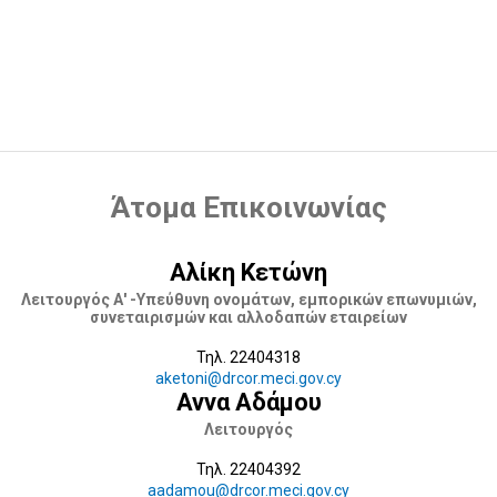
ταχυδρομείου
Σύσταση Συνεταιρισμού
Επιβεβαίωση αυθεντικότητας η-
Πιστοποιητικών/ Πιστοποιημένων Αντιγράφων
Άτομα Επικοινωνίας
Αλίκη Κετώνη
Λειτουργός Α' -Υπεύθυνη ονομάτων, εμπορικών επωνυμιών,
συνεταιρισμών και αλλοδαπών εταιρείων
Τηλ. 22404318
aketoni@drcor.meci.gov.cy
Αννα Αδάμου
Λειτουργός
Τηλ. 22404392
aadamou@drcor.meci.gov.cy