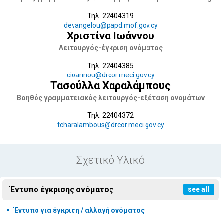
Τηλ. 22404319
devangelou@papd.mof.gov.cy
Χριστίνα Ιωάννου
Λειτουργός-έγκριση ονόματος
Τηλ. 22404385
cioannou@drcor.meci.gov.cy
Τασούλλα Χαραλάμπους
Βοηθός γραμματειακός λειτουργός-εξέταση ονομάτων
Τηλ. 22404372
tcharalambous@drcor.meci.gov.cy
Σχετικό Υλικό
Έντυπο έγκρισης ονόματος
see all
Έντυπο για έγκριση / αλλαγή ονόματος