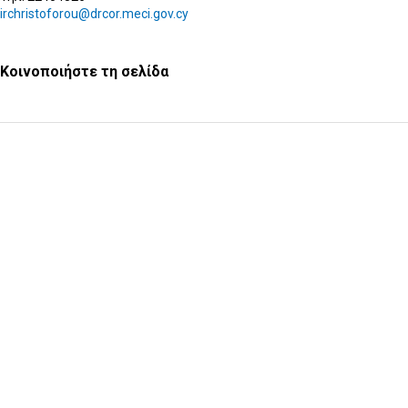
irchristoforou@drcor.meci.gov.cy
Κοινοποιήστε τη σελίδα
Υποβολή Ερωτήματος
Εγγραφή στο ενημερωτικό δελτίο