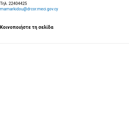
Τηλ. 22404425
mamarkidou@drcor.meci.gov.cy
Κοινοποιήστε τη σελίδα
Υποβολή Ερωτήματος
Εγγραφή στο ενημερωτικό δελτίο