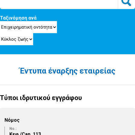
Ταξινόμηση ανά
Έντυπα έναρξης εταιρείας
Τύποι ιδρυτικού εγγράφου
Νόμος
No.:
Κεφ./Cap. 113