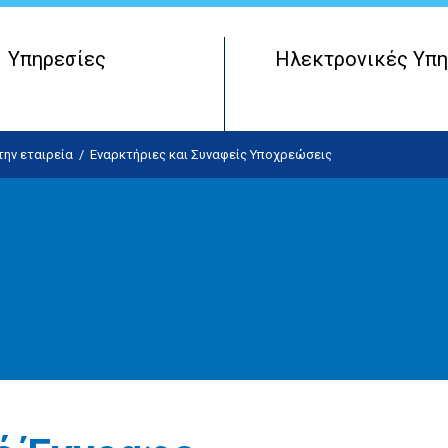
Υπηρεσίες
Ηλεκτρονικές Υπη
Μητρώο Πραγματικών Δικαιούχων
Έναρξη Επιχειρηματικής Οντότητας
ην εταιρεία
/
Εναρκτήριες και Συναφείς Υποχρεώσεις
Λειτουργία Επιχειρηματικής Οντότητας
Τερματισμός Επιχειρηματικής Οντότητας