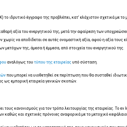
το ιδρυτικό έγγραφο της προβλέπει, κατ’ ελάχιστον σχετικά με το 
 καθαρή αξία του ενεργητικού της, μετά την αφαίρεση των υποχρεώσε
ν χωρίς να αποδίδεται σε αυτές ονομαστική αξία, αφού η αξία τους ε
ων μετόχων της, άμεσα ή έμμεσα, από στοιχεία του ενεργητικού της.
άφου
αναλόγως του
τύπου της εταιρείας
υπό σύσταση.
πών
που μπορεί να υιοθετηθεί σε περίπτωση που θα συσταθεί ιδιωτική
σίες ως εμπορική εταιρεία γενικών σκοπών.
ει τους κανονισμούς για τον τρόπο λειτουργίας της εταιρείας. Το εν
ν καθώς και σχετικές πρόνοιες αναφορικά με το μετοχικό κεφάλαιο