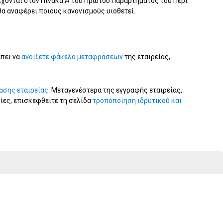
ιέχονται στον Πίνακα Α του Πρώτου Παραρτήματος του Περί
θα αναφέρει ποιους κανονισμούς υιοθετεί.
έπει να
ανοίξετε φάκελο μεταφράσεων
της εταιρείας,
ασης εταιρείας
. Μεταγενέστερα της εγγραφής εταιρείας,
ίες, επισκεφθείτε τη σελίδα
τροποποίηση ιδρυτικού και