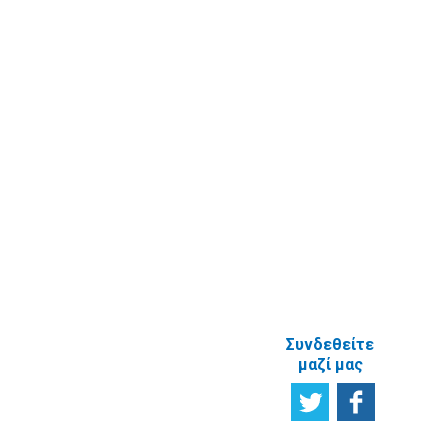
Υποβολή
πραγματικού
Ερωτήματος
δικαιούχου
Εγγραφή στο
ενημερωτικό
δελτίο
Έρευνα
Ικανοποίησης
χρηστών
Πείτε μας τη
γνώμη σας
ΑΝΑΦΟΡΙΚΑ
ΜΕ ΤΗΝ
ΙΣΤΟΣΕΛΙΔΑ
Συνδεθείτε
μαζί μας