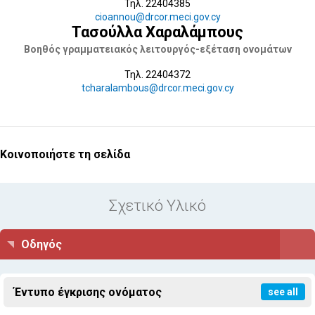
Τηλ. 22404385
cioannou@drcor.meci.gov.cy
Τασούλλα Χαραλάμπους
Βοηθός γραμματειακός λειτουργός-εξέταση ονομάτων
Τηλ. 22404372
tcharalambous@drcor.meci.gov.cy
Κοινοποιήστε τη σελίδα
Σχετικό Υλικό
Οδηγός
Έντυπο έγκρισης ονόματος
see all