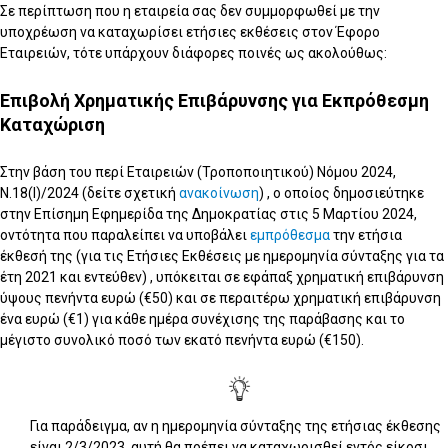
Σε περίπτωση που η εταιρεία σας δεν συμμορφωθεί με την
υποχρέωση να καταχωρίσει ετήσιες εκθέσεις στον Έφορο
Εταιρειών, τότε υπάρχουν διάφορες ποινές ως ακολούθως:
Επιβολή Χρηματικής Επιβάρυνσης για Εκπρόθεσμη
Καταχώριση
Στην βάση του περί Εταιρειών (Τροποποιητικού) Νόμου 2024,
Ν.18(Ι)/2024 (δείτε σχετική
ανακοίνωση
) , ο οποίος δημοσιεύτηκε
στην Επίσημη Εφημερίδα της Δημοκρατίας στις 5 Μαρτίου 2024,
οντότητα που παραλείπει να υποβάλει
εμπρόθεσμα
την ετήσια
έκθεσή της (για τις Ετήσιες Εκθέσεις με ημερομηνία σύνταξης για τα
έτη 2021 και εντεύθεν) , υπόκειται σε εφάπαξ χρηματική επιβάρυνση
ύψους πενήντα ευρώ (€50) και σε περαιτέρω χρηματική επιβάρυνση
ένα ευρώ (€1) για κάθε ημέρα συνέχισης της παράβασης και το
μέγιστο συνολικό ποσό των εκατό πενήντα ευρώ (€150).
Για παράδειγμα, αν η ημερομηνία σύνταξης της ετήσιας έκθεσης
είναι 2/3/2023, αυτή θα πρέπει να καταχωρισθεί εντός είκοσι