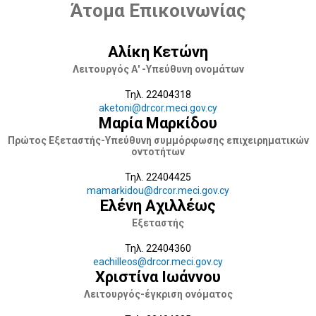
Άτομα Επικοινωνίας
Αλίκη Κετώνη
Λειτουργός Α' -Υπεύθυνη ονομάτων
Τηλ. 22404318
aketoni@drcor.meci.gov.cy
Μαρία Μαρκίδου
Πρώτος Εξεταστής-Υπεύθυνη συμμόρφωσης επιχειρηματικών
οντοτήτων
Τηλ. 22404425
mamarkidou@drcor.meci.gov.cy
Ελένη Αχιλλέως
Εξεταστής
Τηλ. 22404360
eachilleos@drcor.meci.gov.cy
Χριστίνα Ιωάννου
Λειτουργός-έγκριση ονόματος