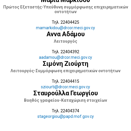
Πρώτος Εξεταστής-Υπεύθυνη συμμόρφωσης επιχειρηματικών
οντοτήτων
Τηλ. 22404425
mamarkidou@drcor.meci.gov.cy
Αννα Αδάμου
Λειτουργός
Τηλ. 22404392
aadamou@drcor.meci.gov.cy
Σιμόνη Ζιούρτη
Λειτουργός-Συμμόρφωση επιχειρηματικών οντοτήτων
Τηλ. 22404415
sziourti@drcor.meci.gov.cy
Σταυρούλλα Γεωργίου
Βοηθός γραφείου-Καταχώριση στοιχείων
Τηλ. 22404374
stageorgiou@papd.mof.gov.cy