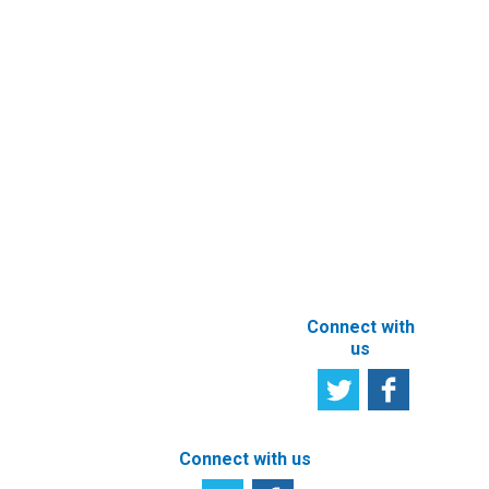
Information
Request
eFiling of
Documents
Subscribe to
Newsletter
Other e-
Services
User
Satisfaction
Registration of
Survey
beneficial
owner
Tell us your
particulars
opinion
ABOUT THIS
SITE
Connect with
us
Connect with us