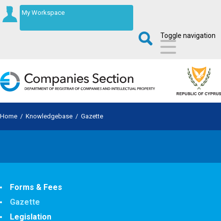
My Workspace
Toggle navigation
Home
/
Knowledgebase
/
Gazette
Forms & Fees
Gazette
Legislation