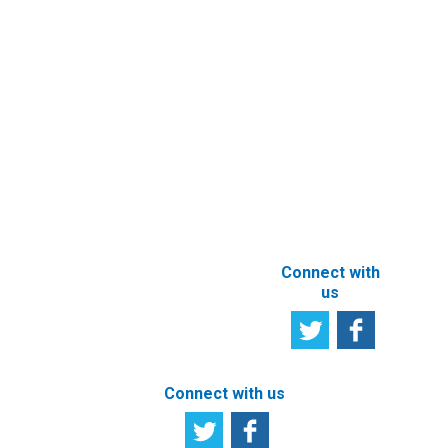
Documents
Subscribe to
Newsletter
Other e-
Services
User
Satisfaction
Registration of
Survey
beneficial
owner
Tell us your
particulars
opinion
ABOUT THIS
SITE
Connect with
us
Connect with us