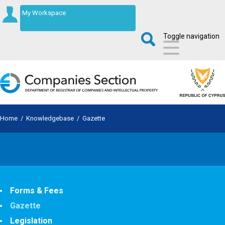
My Workspace
Toggle navigation
Home
/
Knowledgebase
/
Gazette
Forms & Fees
Gazette
Legislation